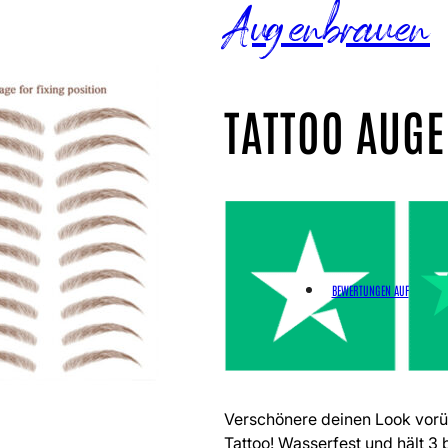
Augenbrauen
TATTOO AUG
BEWERTUNGEN AUF
Verschönere deinen Look vor
Tattoo! Wasserfest und hält 3