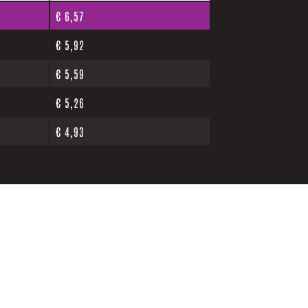
€
6,57
€
5,92
€
5,59
€
5,26
€
4,93