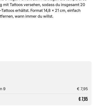
g mit Tattoos versehen, sodass du insgesamt 20
attoos erhältst. Format 14,8 x 21 cm, einfach
fernen, wann immer du willst.
n 9
€
7,95
€
7,95