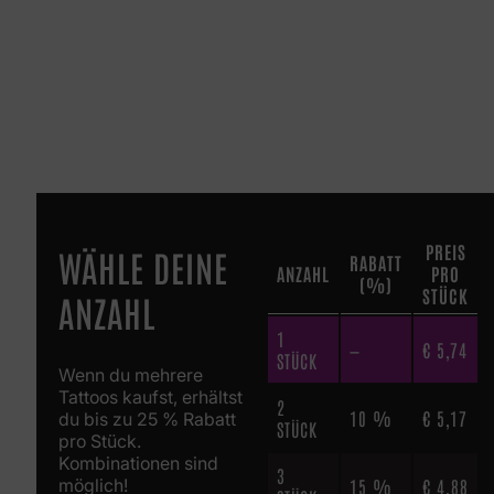
PREIS
WÄHLE DEINE
RABATT
ANZAHL
PRO
(%)
STÜCK
ANZAHL
1
—
€
5,74
STÜCK
Wenn du mehrere
Tattoos kaufst, erhältst
2
10 %
€
5,17
du bis zu 25 % Rabatt
STÜCK
pro Stück.
Kombinationen sind
3
möglich!
15 %
€
4,88