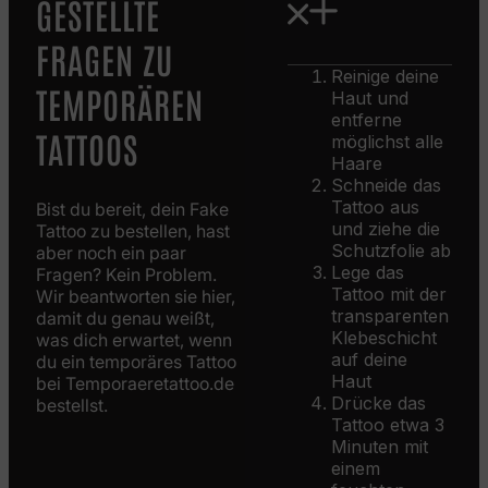
GESTELLTE
FRAGEN ZU
Reinige deine
TEMPORÄREN
Haut und
entferne
TATTOOS
möglichst alle
Haare
Schneide das
Tattoo aus
Bist du bereit, dein Fake
und ziehe die
Tattoo zu bestellen, hast
Schutzfolie ab
aber noch ein paar
Lege das
Fragen? Kein Problem.
Tattoo mit der
Wir beantworten sie hier,
transparenten
damit du genau weißt,
Klebeschicht
was dich erwartet, wenn
auf deine
du ein temporäres Tattoo
Haut
bei Temporaeretattoo.de
Drücke das
bestellst.
Tattoo etwa 3
Minuten mit
einem