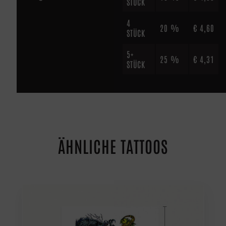
STÜCK
4
20 %
€
4,60
STÜCK
5+
25 %
€
4,31
STÜCK
ÄHNLICHE TATTOOS